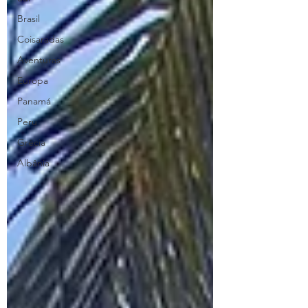
Brasil
Coisaradas
Aventuras
Europa
Panamá
Peru
Grécia
Albânia