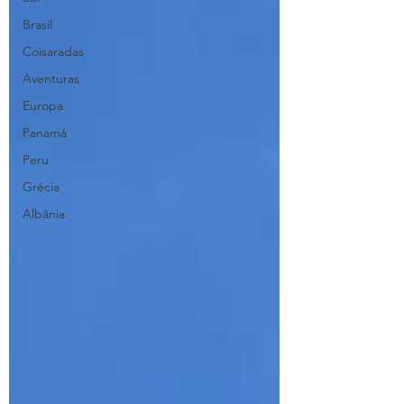
Brasil
Coisaradas
Aventuras
Europa
Panamá
Peru
Grécia
Albânia