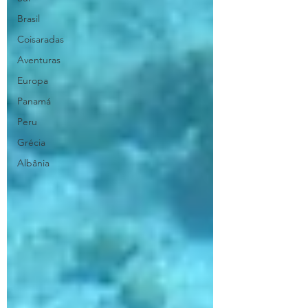
Brasil
Coisaradas
Aventuras
Europa
Panamá
Peru
Grécia
Albânia