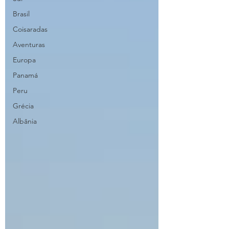
Brasil
Coisaradas
Aventuras
Europa
Panamá
Peru
Grécia
Albânia