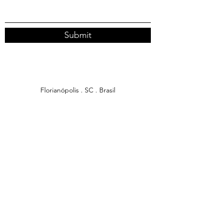
Submit
Florianópolis . SC . Brasil
sabrinapetermann@gmail.com