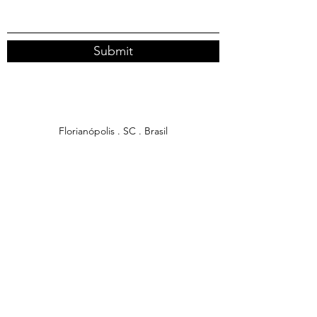
Submit
Florianópolis . SC . Brasil
sabrinapetermann@gmail.com