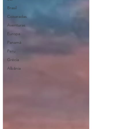
Brasil
Coisaradas
Aventuras
Europa
Panamá
Peru
Grécia
Albânia