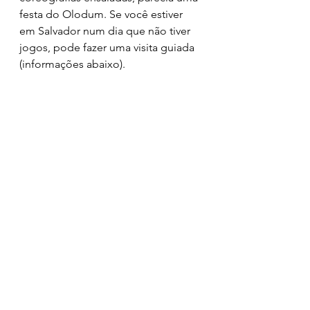
festa do Olodum. Se você estiver 
em Salvador num dia que não tiver 
jogos, pode fazer uma visita guiada 
(informações abaixo).
:: Arena Fonte Nova ::
Horário 9h às 16h / Duração: 1h15$ 
R$ 20,00 
Agendar visita por e-mail 
tour@arenafontenova.com.br
 ou 
por telefone (71) 3320 2191