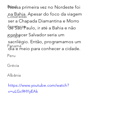
Brasil
Nossa primeira vez no Nordeste foi 
na Bahia. Apesar do foco da viagem 
Coisaradas
ser a Chapada Diamantina e Morro 
Aventuras
de São Paulo, ir até a Bahia e não 
conhecer Salvador seria um 
Europa
sacrilégio. Então, programamos um 
Panamá
dia e meio para conhecer a cidade.
Peru
Grécia
Albânia
https://www.youtube.com/watch?
v=uLGc9HYyEAk