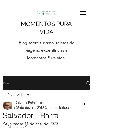
MOMENTOS PURA
VIDA
Blog sobre turismo, relatos de
viagens, experiências e
Momentos Pura Vida.
Post
Pura Vida
Sabrina Petermann
Pura Vida
26 de dez. de 2018
3 min de leitura
Salvador - Barra
México
Atualizado:
11 de set. de 2020
África do Sul