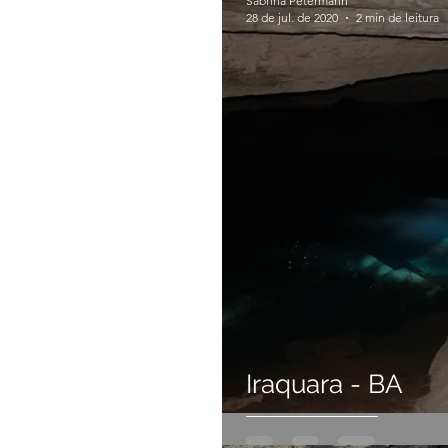
Sabrina Petermann
28 de jul. de 2020
2 min de leitura
Iraquara - BA