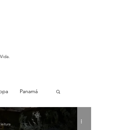
 Vida.
opa
Panamá
leitura