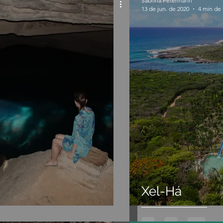
Sabrina Petermann
13 de jun. de 2020
4 min de 
Xel-Há