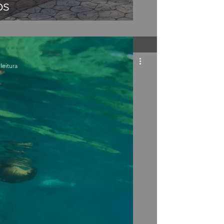
os
leitura