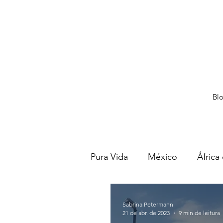
Blo
Pura Vida
México
África
Peru
Grécia
Albâni
Sabrina Petermann
21 de abr. de 2023
9 min de leitura