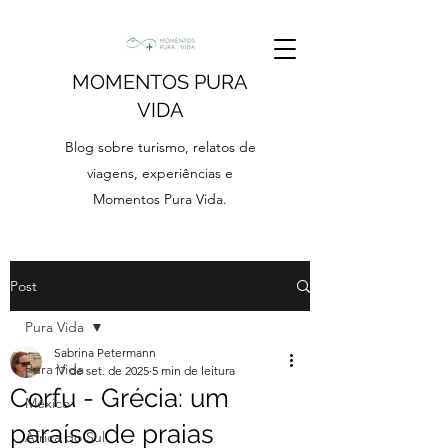
MOMENTOS PURA
VIDA
Blog sobre turismo, relatos de
viagens, experiências e
Momentos Pura Vida.
Post
Pura Vida
Sabrina Petermann
Pura Vida
17 de set. de 2025
5 min de leitura
Corfu - Grécia: um
México
paraíso de praias
África do Sul