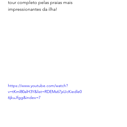
tour completo pelas praias mais 
impressionantes da ilha!
https://www.youtube.com/watch?
v=tKml80alH3Y&list=RDEMs67jsUcKiedle0
6jkuJfgg&index=7