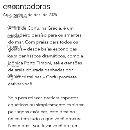
encantadoras
Brasil
Atualizado:
8 de dez. de 2025
Coisaradas
Aventuras
A ilha de Corfu, na Grécia, é um 
verdadeiro paraíso para os amantes 
Europa
do mar. Com praias para todos os 
Panamá
gostos – desde baías escondidas 
com penhascos dramáticos, como a 
Peru
icônica Porto Timoni, até extensões 
Grécia
de areia dourada banhadas por 
Albânia
águas cristalinas – Corfu promete 
cativar você.
Seja para relaxar, praticar esportes 
aquáticos ou simplesmente explorar 
paisagens exóticas, este destino 
único tem tudo o que você procura. 
Neste post, vou levar você por um 