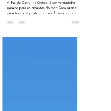
praias encantadoras
A ilha de Corfu, na Grécia, é um verdadeiro
paraíso para os amantes do mar. Com praias
para todos os gostos – desde baías escondidas
com penhascos dramáticos, até extensões de
areia dourada banhadas por águas cristalinas.
Seja para relaxar, praticar esportes aquáticos
ou simplesmente explorar paisagens exóticas,
este destino único tem tudo o que você
procura. Neste post, vou levar você por um
tour completo pelas praias mais impressiona