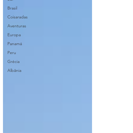
Brasil
Coisaradas
Aventuras
Europa
Panamá
Peru
Grécia
Albânia