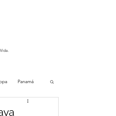
 Vida.
opa
Panamá
laya