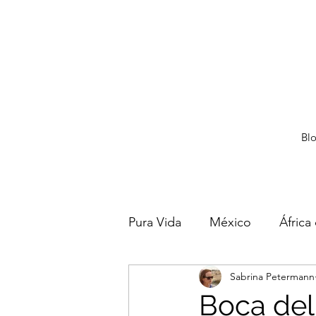
Blo
Pura Vida
México
África
Sabrina Petermann
Peru
Grécia
Albâni
Boca del 