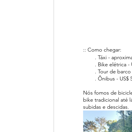
:: Como chegar: 
	. Táxi - aprox
	. Bike elétrica
	. Tour de barco
	. Ônibus - US$
Nós fomos de biciclet
bike tradicional até 
subidas e descidas. 