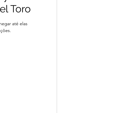
el Toro
hegar até elas 
ações.