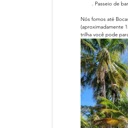
	. Passeio de b
Nós fomos até Bocas d
(aproximadamente 15
trilha você pode para