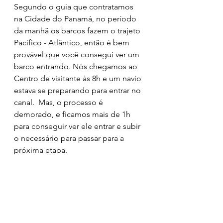
Segundo o guia que contratamos 
na Cidade do Panamá, no período 
da manhã os barcos fazem o trajeto 
Pacífico - Atlântico, então é bem 
provável que você consegui ver um 
barco entrando. Nós chegamos ao 
Centro de visitante às 8h e um navio 
estava se preparando para entrar no 
canal.  Mas, o processo é 
demorado, e ficamos mais de 1h 
para conseguir ver ele entrar e subir 
o necessário para passar para a 
próxima etapa.
Além do terraço para avistar os 
navios, existe um vídeo que conta a 
história e funcionamento do Canal. 
O vídeo é em 3D, narrado por 
Morgan Freeman e tem duração de 