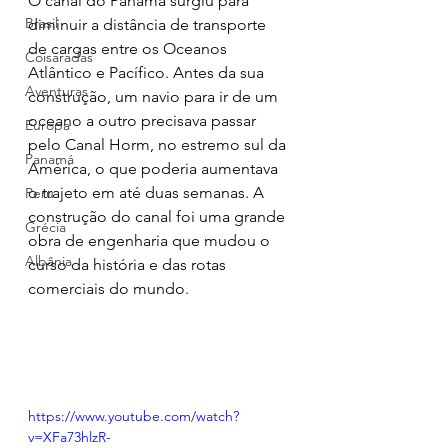
O canal do Panamá surgiu para 
Brasil
diminuir a distância de transporte 
de cargas entre os Oceanos 
Coisaradas
Atlântico e Pacífico. Antes da sua 
Aventuras
construção, um navio para ir de um 
oceano a outro precisava passar 
Europa
pelo Canal Horm, no estremo sul da 
Panamá
América, o que poderia aumentava 
o trajeto em até duas semanas. A 
Peru
construção do canal foi uma grande 
Grécia
obra de engenharia que mudou o 
Albânia
curso da história e das rotas 
comerciais do mundo.
https://www.youtube.com/watch?
v=XFa73hlzR-