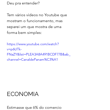
Deu pra entender?
Tem vários vídeos no Youtube que 
mostram o funcionamento, mas 
separei um que mostra de uma 
forma bem simples:
https://www.youtube.com/watch?
v=p6UTk-
FNaZY&list=PLEA3A8A491BCDF77B&ab_
channel=CanaldePanam%C3%A1
ECONOMIA
Estimasse que 6% do comercio 