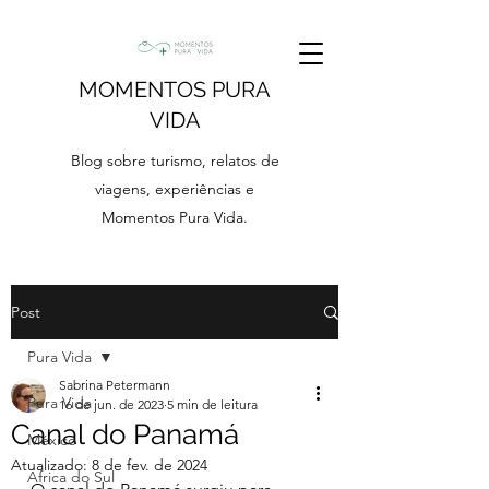
MOMENTOS PURA
VIDA
Blog sobre turismo, relatos de
viagens, experiências e
Momentos Pura Vida.
Post
Pura Vida
Sabrina Petermann
Pura Vida
16 de jun. de 2023
5 min de leitura
Canal do Panamá
México
Atualizado:
8 de fev. de 2024
África do Sul