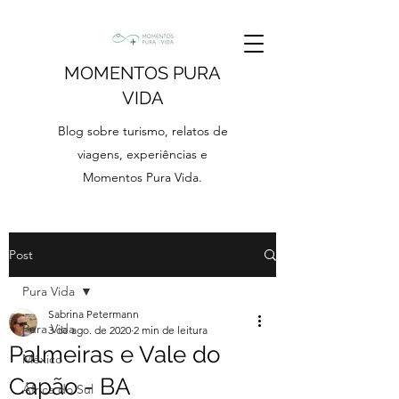
MOMENTOS PURA
VIDA
Blog sobre turismo, relatos de
viagens, experiências e
Momentos Pura Vida.
Post
Pura Vida
Sabrina Petermann
Pura Vida
3 de ago. de 2020
2 min de leitura
Palmeiras e Vale do
México
Capão - BA
África do Sul