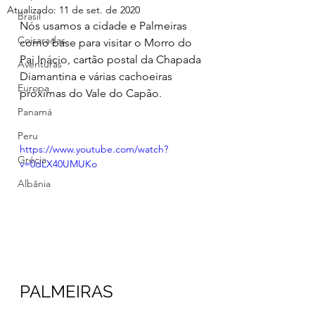
Atualizado:
11 de set. de 2020
Brasil
Nós usamos a cidade e Palmeiras 
Coisaradas
como base para visitar o Morro do 
Pai Inácio, cartão postal da Chapada 
Aventuras
Diamantina e várias cachoeiras 
Europa
próximas do Vale do Capão.
Panamá
Peru
https://www.youtube.com/watch?
Grécia
v=0dLX40UMUKo
Albânia
PALMEIRAS