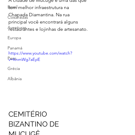
A cidade de Mucugê é uma das que 
Brasil
tem melhor infraestrutura na 
Chapada Diamantina. Na rua 
Coisaradas
principal você encontrará alguns 
Aventuras
restaurantes e lojinhas de artesanato.
Europa
Panamá
https://www.youtube.com/watch?
Peru
v=KnmWg7aEyiE
Grécia
Albânia
CEMITÉRIO 
BIZANTINO DE 
MUCUGÊ