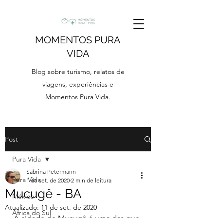
MOMENTOS PURA
VIDA
Blog sobre turismo, relatos de
viagens, experiências e
Momentos Pura Vida.
Post
Pura Vida
Sabrina Petermann
Pura Vida
1 de set. de 2020
2 min de leitura
Mucugê - BA
México
Atualizado:
11 de set. de 2020
África do Sul