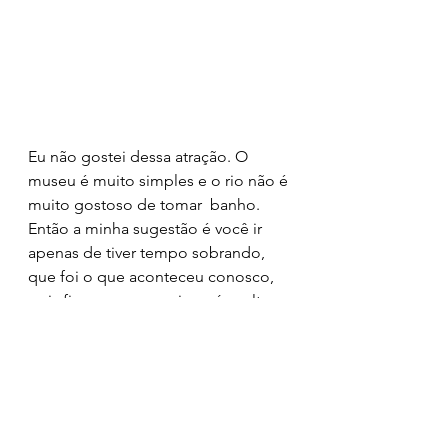
Eu não gostei dessa atração. O 
museu é muito simples e o rio não é 
muito gostoso de tomar  banho. 
Então a minha sugestão é você ir 
apenas de tiver tempo sobrando, 
que foi o que aconteceu conosco, 
pois fizemos o passeio após voltar 
da cachoeira do Funil.
Ficou curioso pra saber os detalhes, 
é só acompanhar os próximos post 
aqui no blog ;) 